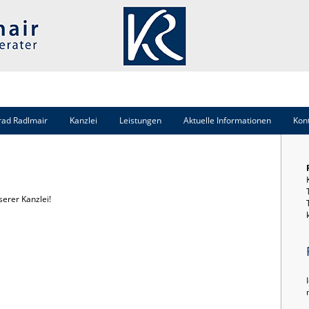
nrad Radlmair
Kanzlei
Leistungen
Aktuelle Informationen
Kon
serer Kanzlei!